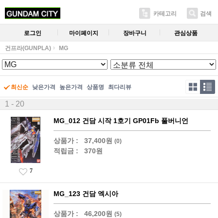
카테고리
검색
로그인
마이페이지
장바구니
관심상품
건프라(GUNPLA)
MG
최신순
낮은가격
높은가격
상품명
최다리뷰
1 - 20
MG_012 건담 시작 1호기 GP01Fb 풀버니언
상품가 :
37,400원
(0)
적립금 :
370원
7
MG_123 건담 엑시아
상품가 :
46,200원
(5)