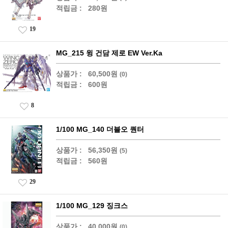
적립금 :
280원
19
MG_215 윙 건담 제로 EW Ver.Ka
상품가 :
60,500원
(0)
적립금 :
600원
8
1/100 MG_140 더블오 퀀터
상품가 :
56,350원
(5)
적립금 :
560원
29
1/100 MG_129 징크스
상품가 :
40,000원
(0)