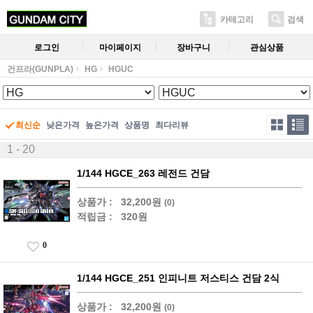
카테고리
검색
로그인
마이페이지
장바구니
관심상품
건프라(GUNPLA)
HG
HGUC
최신순
낮은가격
높은가격
상품명
최다리뷰
1 - 20
1/144 HGCE_263 레전드 건담
상품가 :
32,200원
(0)
적립금 :
320원
0
1/144 HGCE_251 인피니트 저스티스 건담 2식
상품가 :
32,200원
(0)