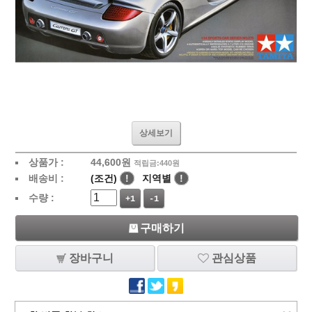
상세보기
상품가 :
44,600
원
적립금:440원
배송비 :
(조건)
!
지역별
!
수량 :
+1
-1
구매하기
장바구니
관심상품