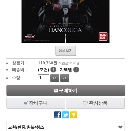
상세보기
상품가 :
119,760
원
적립금:1190원
배송비 :
(조건)
!
지역별
!
수량 :
+1
-1
구매하기
장바구니
관심상품
교환/반품/환불/취소