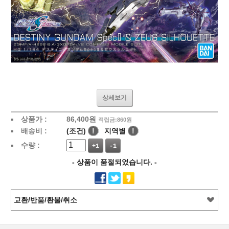
상세보기
상품가 :
86,400
원
적립금:860원
배송비 :
(조건)
!
지역별
!
수량 :
+1
-1
- 상품이 품절되었습니다. -
교환/반품/환불/취소