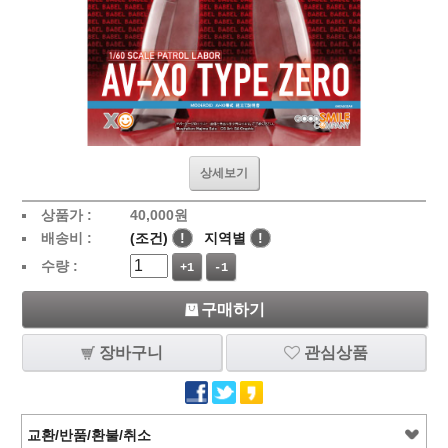
상세보기
상품가 :
40,000
원
배송비 :
(조건)
!
지역별
!
수량 :
+1
-1
구매하기
장바구니
관심상품
교환/반품/환불/취소