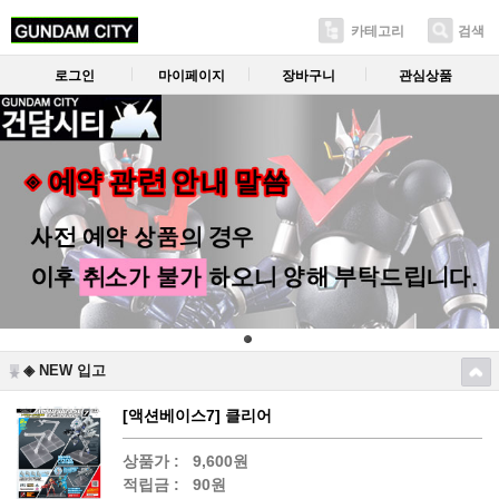
카테고리
검색
로그인
마이페이지
장바구니
관심상품
◈ NEW 입고
[액션베이스7] 클리어
상품가 :
9,600원
적립금 :
90원