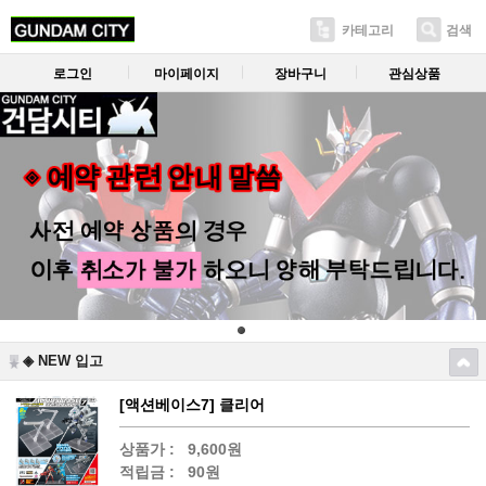
카테고리
검색
로그인
마이페이지
장바구니
관심상품
◈ NEW 입고
[액션베이스7] 클리어
상품가 :
9,600원
적립금 :
90원