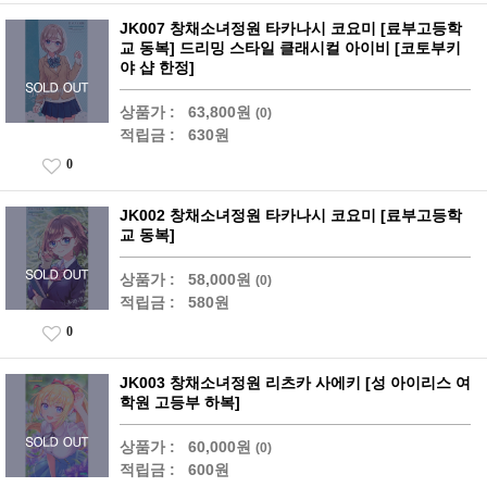
JK007 창채소녀정원 타카나시 코요미 [료부고등학
교 동복] 드리밍 스타일 클래시컬 아이비 [코토부키
야 샵 한정]
상품가 :
63,800원
(0)
적립금 :
630원
0
JK002 창채소녀정원 타카나시 코요미 [료부고등학
교 동복]
상품가 :
58,000원
(0)
적립금 :
580원
0
JK003 창채소녀정원 리츠카 사에키 [성 아이리스 여
학원 고등부 하복]
상품가 :
60,000원
(0)
적립금 :
600원