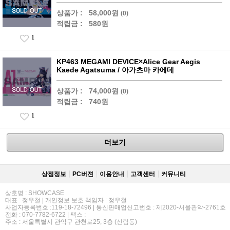
상품가 :
58,000원
(0)
적립금 :
580원
1
KP463 MEGAMI DEVICE×Alice Gear Aegis
Kaede Agatsuma / 아가츠마 카에데
상품가 :
74,000원
(0)
적립금 :
740원
1
더보기
상점정보
PC버젼
이용안내
고객센터
커뮤니티
상호명 : SHOWCASE
대표 : 정우철 | 개인정보 보호 책임자 : 정우철
사업자등록번호 :119-18-72496 | 통신판매업신고번호 : 제2020-서울관악-2761호
전화 : 070-7782-6722 | 팩스 :
주소 : 서울특별시 관악구 관천로25, 3층 (신림동)