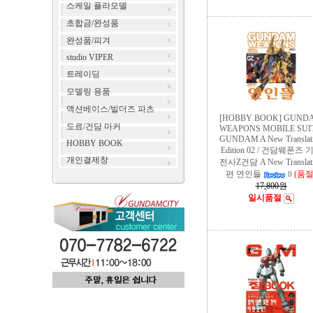
스케일 플라모델
초합금/완성품
완성품/피겨
studio VIPER
트레이딩
모델링 용품
액션베이스/빌더즈 파츠
[HOBBY BOOK] GUND
도료/건담 마커
WEAPONS MOBILE SUIT
GUNDAM A New Translat
HOBBY BOOK
Edition 02 / 건담웨폰즈 
개인결제창
전사Z건담 A New Translat
편 연인들
(품절
0
17,800원
일시품절