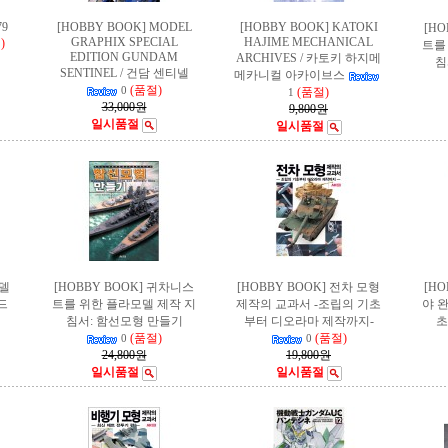
79
[HOBBY BOOK] MODEL
[HOBBY BOOK] KATOKI
[H
GRAPHIX SPECIAL
HAJIME MECHANICAL
)
트를
EDITION GUNDAM
ARCHIVES / 카토키 하지메
침
SENTINEL / 건담 센티넬
메카니컬 아카이브스
(품절)
0
(품절)
1
33,000원
9,800원
일시품절
일시품절
모델
[HOBBY BOOK] 귀차니스
[HOBBY BOOK] 전차 모형
[H
드
트를 위한 플라모델 제작 지
제작의 교과서 -조립의 기초
야 
침서: 함선모형 만들기
부터 디오라마 제작까지-
(품절)
(품절)
0
0
24,800원
19,800원
일시품절
일시품절