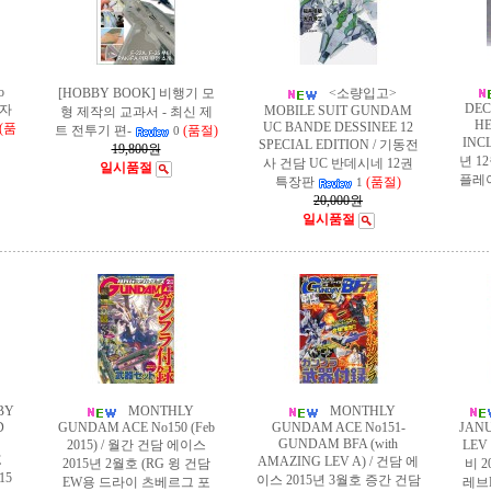
o
[HOBBY BOOK] 비행기 모
<소량입고>
DEC
/ 자
MOBILE SUIT GUNDAM
형 제작의 교과서 - 최신 제
HE
UC BANDE DESSINEE 12
(품
트 전투기 편-
(품절)
0
INC
SPECIAL EDITION / 기동전
19,800원
년 1
사 건담 UC 반데시네 12권
일시품절
플레
특장판
(품절)
1
20,000원
일시품절
BY
MONTHLY
MONTHLY
D
GUNDAM ACE No150 (Feb
GUNDAM ACE No151-
JANU
GUNDAM BFA (with
2015) / 월간 건담 에이스
LEV
E
AMAZING LEV A) / 건담 에
2015년 2월호 (RG 윙 건담
비 
15
이스 2015년 3월호 증간 건담
EW용 드라이 츠베르그 포
레브