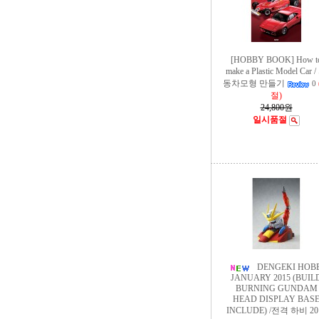
[HOBBY BOOK] How t
make a Plastic Model Car 
동차모형 만들기
0
절)
24,800원
일시품절
DENGEKI HOB
JANUARY 2015 (BUIL
BURNING GUNDAM
HEAD DISPLAY BAS
INCLUDE) /전격 하비 20