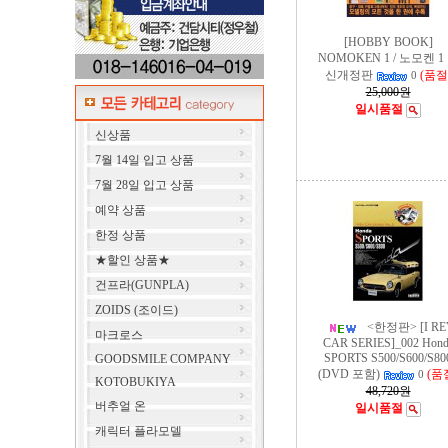
[HOBBY BOOK]
NOMOKEN 1 / 노모켄 1
신개정판
(품절
0
25,000원
일시품절
신상품
7월 14일 입고 상품
7월 28일 입고 상품
예약 상품
한정 상품
★할인 상품★
건프라(GUNPLA)
ZOIDS (조이드)
<한정판> [I RE
마크로스
CAR SERIES]_002 Hond
SPORTS S500/S600/S80
GOODSMILE COMPANY
(DVD 포함)
(품
0
KOTOBUKIYA
48,720원
버추얼 온
일시품절
캐릭터 플라모델