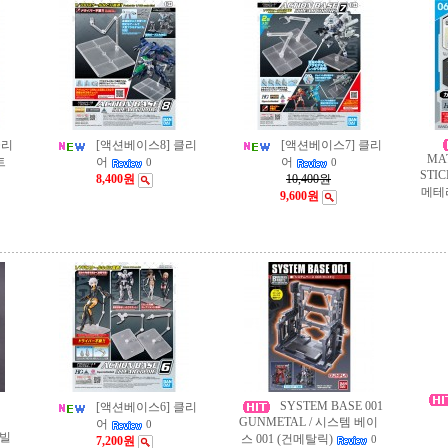
클리
[액션베이스8] 클리
[액션베이스7] 클리
MAT
트
어
어
0
0
STI
8,400원
10,400원
메테리
9,600원
SYSTEM BASE 001
[액션베이스6] 클리
GUNMETAL / 시스템 베이
어
0
 빌
스 001 (건메탈릭)
7,200원
0