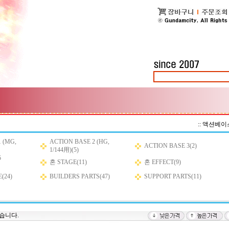
::
액션베이
 (MG,
ACTION BASE 2 (HG,
ACTION BASE 3(2)
1/144用)(5)
5
혼 STAGE(11)
혼 EFFECT(9)
(24)
BUILDERS PARTS(47)
SUPPORT PARTS(11)
습니다.