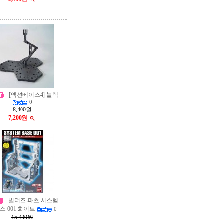
[액션베이스4] 블랙
0
8,400원
7,200원
빌더즈 파츠 시스템
스 001 화이트
0
15,400원