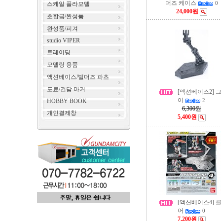
더즈 케이스
스케일 플라모델
0
24,000원
초합금/완성품
완성품/피겨
studio VIPER
트레이딩
모델링 용품
액션베이스/빌더즈 파츠
도료/건담 마커
[액션베이스2] 
이
HOBBY BOOK
2
6,300원
개인결제창
5,400원
[액션베이스4] 
어
0
7,200원