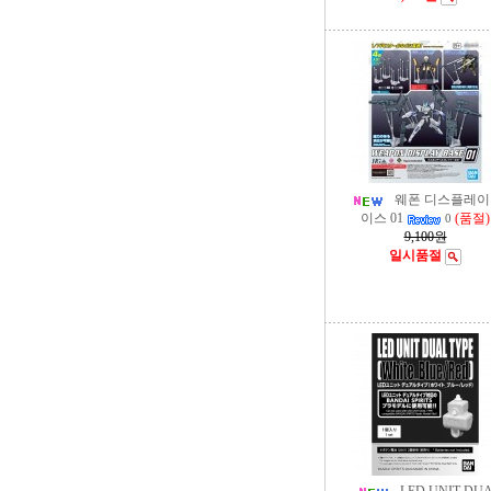
웨폰 디스플레이
이스 01
(품절)
0
9,100원
일시품절