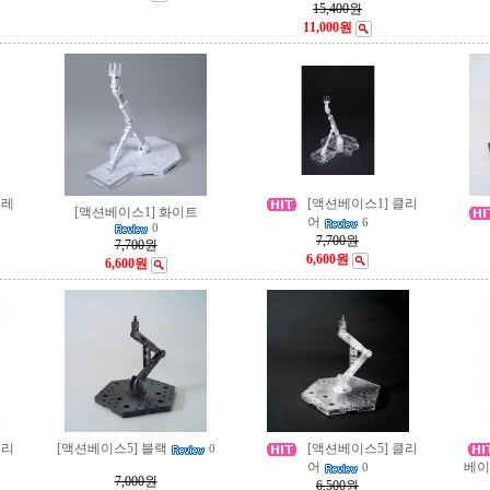
15,400원
11,000원
그레
[액션베이스1] 클리
[액션베이스1] 화이트
어
6
0
7,700원
7,700원
6,600원
6,600원
클리
[액션베이스5] 블랙
[액션베이스5] 클리
0
어
베이
0
7,000원
6,500원