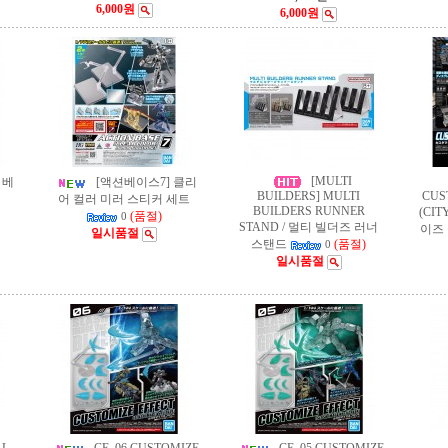
6,000원
6,000원
[MULTI
 베
[액션베이스7] 클리
BUILDERS] MULTI
CUS
어 컬러 미러 스티커 세트
BUILDERS RUNNER
(CIT
(품절)
0
STAND / 멀티 빌더즈 러너
이즈 
일시품절
스탠드
(품절)
0
일시품절