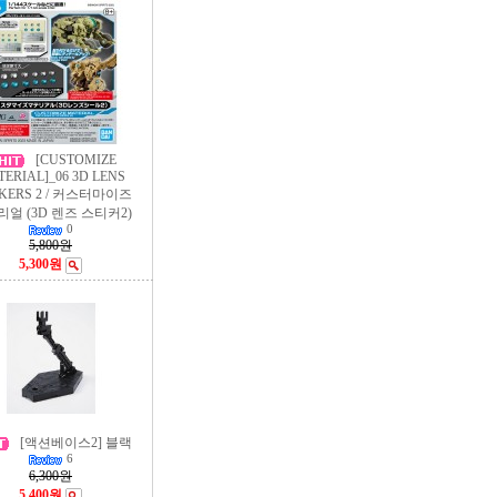
[CUSTOMIZE
ERIAL]_06 3D LENS
CKERS 2 / 커스터마이즈
얼 (3D 렌즈 스티커2)
0
5,800원
5,300원
[액션베이스2] 블랙
6
6,300원
5,400원